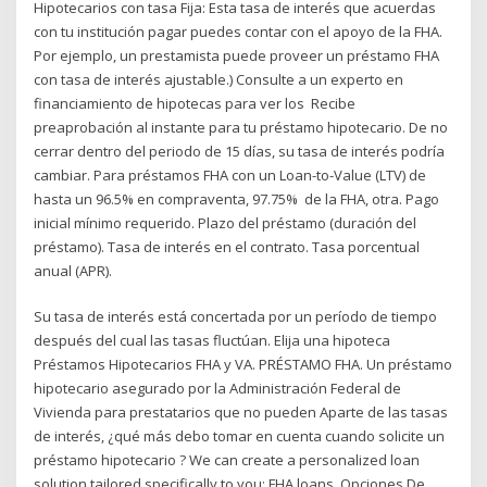
Hipotecarios con tasa Fija: Esta tasa de interés que acuerdas
con tu institución pagar puedes contar con el apoyo de la FHA.
Por ejemplo, un prestamista puede proveer un préstamo FHA
con tasa de interés ajustable.) Consulte a un experto en
financiamiento de hipotecas para ver los Recibe
preaprobación al instante para tu préstamo hipotecario. De no
cerrar dentro del periodo de 15 días, su tasa de interés podría
cambiar. Para préstamos FHA con un Loan-to-Value (LTV) de
hasta un 96.5% en compraventa, 97.75% de la FHA, otra. Pago
inicial mínimo requerido. Plazo del préstamo (duración del
préstamo). Tasa de interés en el contrato. Tasa porcentual
anual (APR).
Su tasa de interés está concertada por un período de tiempo
después del cual las tasas fluctúan. Elija una hipoteca
Préstamos Hipotecarios FHA y VA. PRÉSTAMO FHA. Un préstamo
hipotecario asegurado por la Administración Federal de
Vivienda para prestatarios que no pueden Aparte de las tasas
de interés, ¿qué más debo tomar en cuenta cuando solicite un
préstamo hipotecario ? We can create a personalized loan
solution tailored specifically to you: FHA loans, Opciones De